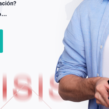
lación?
to…