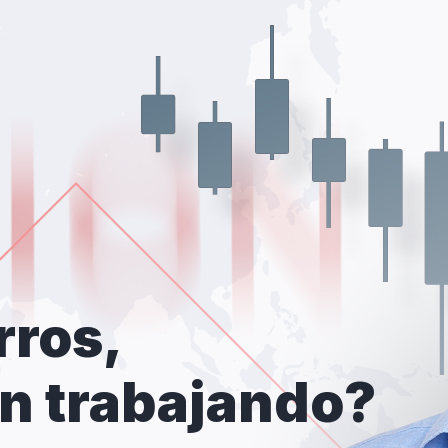
rros,
án trabajando?