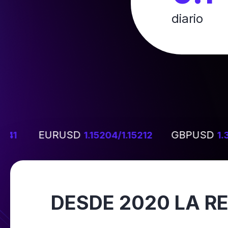
diario
EURUSD
GBPUSD
41
1.15204/1.15212
1.3
DESDE 2020 LA R