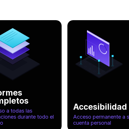
formes
mpletos
Accesibilidad
o a todas las
ciones durante todo el
Acceso permanente a 
po
cuenta personal