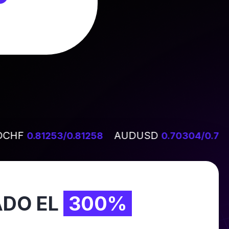
CHF
AUDUSD
0.81253/0.81258
0.70304/0.703
ADO EL
300%