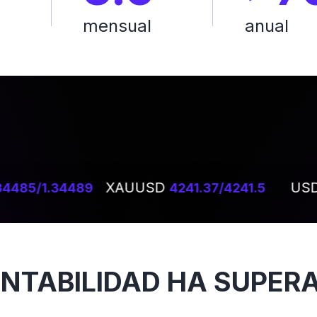
mensual
anual
XAUUSD
USD
4485/1.34489
4241.37/4241.5
ENTABILIDAD HA SUPER