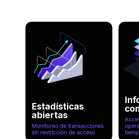
In
Estadísticas
co
abiertas
Acces
Monitoreo de transacciones
opera
sin restricción de acceso
tiem