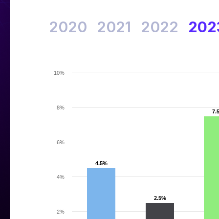
2020
2021
2022
202
10%
8%
7.
7.
6%
4.5%
4.5%
4%
2.5%
2.5%
2%