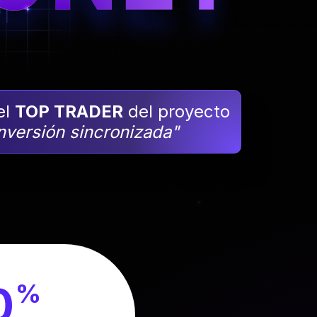
el
TOP TRADER
del proyecto
nversión sincronizada"
0
%