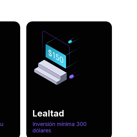
Lealtad
su
Inversión mínima 300
dólares