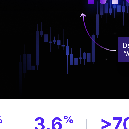
D
"I
%
3.6
%
>7