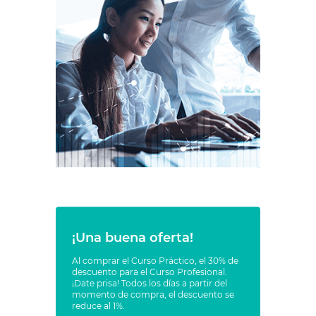
¡Una buena oferta!
Al comprar el Curso Práctico, el 30% de
descuento para el Curso Profesional.
¡Date prisa! Todos los días a partir del
momento de compra, el descuento se
reduce al 1%.