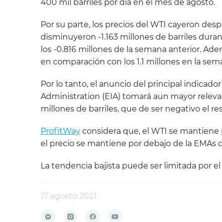
400 mil barriles por día en el mes de agosto.
Por su parte, los precios del WTI cayeron des
disminuyeron -1.163 millones de barriles duran
los -0.816 millones de la semana anterior. Ad
en comparación con los 1.1 millones en la sema
Por lo tanto, el anuncio del principal indicad
Administration (EIA) tomará aun mayor releva
millones de barriles, que de ser negativo el re
ProfitWay
considera que, el WTI se mantiene p
el precio se mantiene por debajo de la EMAs d
La tendencia bajista puede ser limitada por e
17 agosto 2021