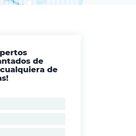
xpertos
antados de
 cualquiera de
s!