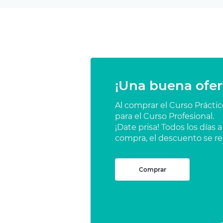
¡Una buena ofer
Al comprar el Curso Prácti
para el Curso Profesional.
¡Date prisa! Todos los días
compra, el descuento se re
Comprar