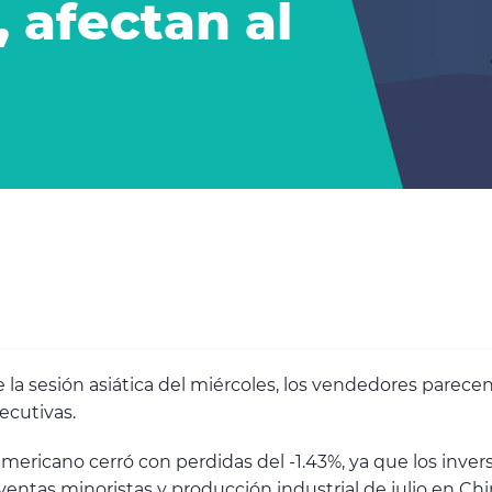
 afectan al
 la sesión asiática del miércoles, los vendedores parec
ecutivas.
americano cerró con perdidas del -1.43%, ya que los inv
entas minoristas y producción industrial de julio en Ch