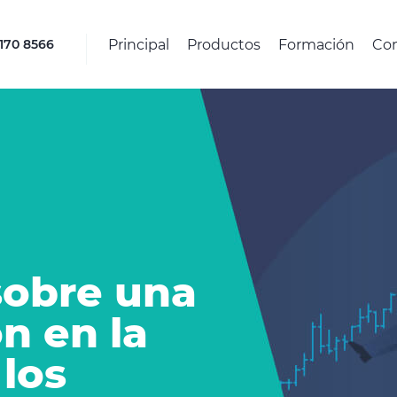
Principal
Productos
Formación
Co
4170 8566
sobre una
n en la
los