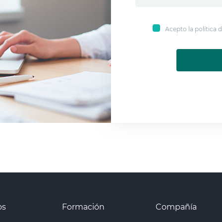
Acepto la política
os
Formación
Compañía