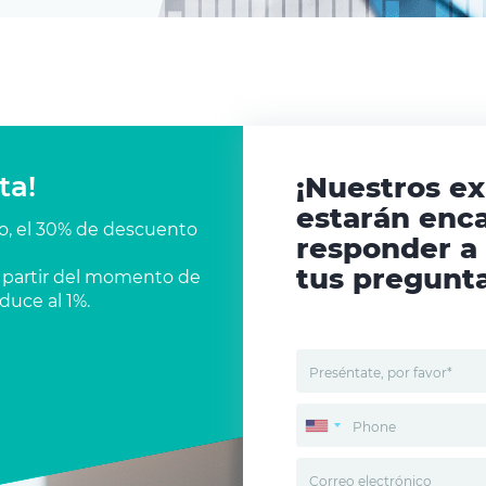
ta!
¡Nuestros e
estarán enc
co, el 30% de descuento
responder a
tus pregunta
 a partir del momento de
duce al 1%.