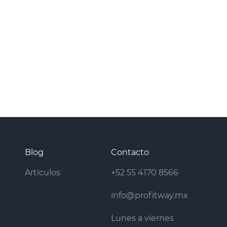
Blog
Contacto
Artículos
+52 55 4170 8566
info@profitway.mx
Lunes a viernes