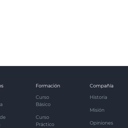
os
Formación
Compañía
Curso
Historia
ra
Básico
Misión
 de
Curso
Opiniones
n
Práctico