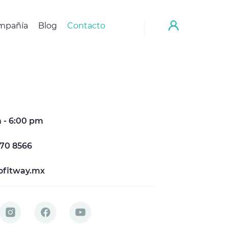
mpañía
Blog
Contacto
 - 6:00 pm
170 8566
ofitway.mx