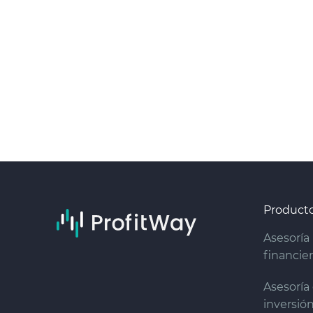
Product
Asesoría
financie
Asesoría
inversió