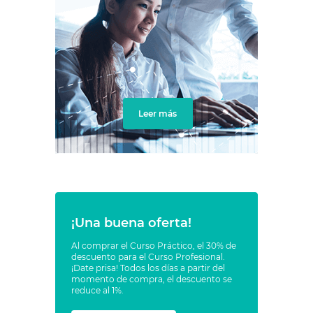
Leer más
¡Una buena oferta!
Al comprar el Curso Práctico, el 30% de
descuento para el Curso Profesional.
¡Date prisa! Todos los días a partir del
momento de compra, el descuento se
reduce al 1%.