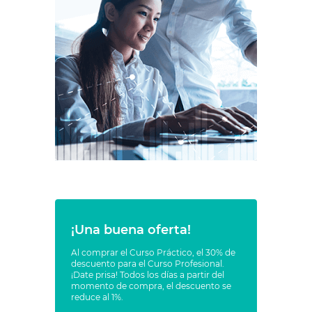
¡Una buena oferta!
Al comprar el Curso Práctico, el 30% de
descuento para el Curso Profesional.
¡Date prisa! Todos los días a partir del
momento de compra, el descuento se
reduce al 1%.