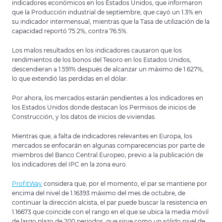
indicadores económicos en los Estados Unidos, que informaron
que la Producción industrial de septiembre, que cayó un 1.3% en
su indicador intermensual, mientras que la Tasa de utilización de la
capacidad reportó 75.2%, contra 76.5%.
Los malos resultados en los indicadores causaron que los
rendimientos de los bonos del Tesoro en los Estados Unidos,
descendieran a 1.591% después de alcanzar un máximo de 1.627%,
lo que extendió las perdidas en el dólar.
Por ahora, los mercados estarán pendientes a los indicadores en
los Estados Unidos donde destacan los Permisos de inicios de
Construcción, y los datos de inicios de viviendas.
Mientras que, a falta de indicadores relevantes en Europa, los
mercados se enfocarán en algunas comparecencias por parte de
miembros del Banco Central Europeo, previo a la publicación de
los indicadores del IPC en la zona euro.
ProfitWay
considera que, por el momento, el par se mantiene por
encima del nivel de 1.16393 máximo del mes de octubre, de
continuar la dirección alcista, el par puede buscar la resistencia en
1.16673 que coincide con el rango en el que se ubica la media móvil
de largo plazo de 200 periodos, que sirve como un sólido nivel de