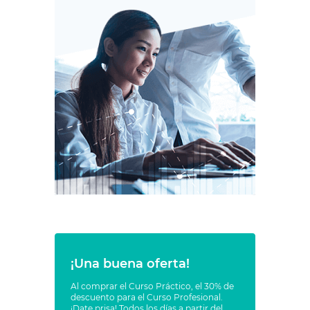
¡Una buena oferta!
Al comprar el Curso Práctico, el 30% de
descuento para el Curso Profesional.
¡Date prisa! Todos los días a partir del