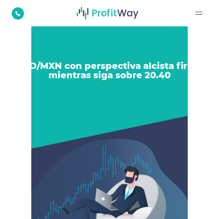
USD/MXN con perspectiva alcista firme
mientras siga sobre 20.40