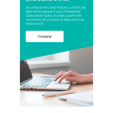
Al comprar el Curso Práctico, el 30% de
descuento para el Curso Profesional.
¡Date prisa! Todos los días a partir del
momento de compra, el descuento se
reduce al 1%.
Comprar