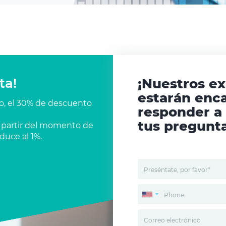
ta!
¡Nuestros e
estarán enc
co, el 30% de descuento
responder a
tus pregunta
 a partir del momento de
duce al 1%.