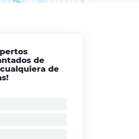
xpertos
antados de
 cualquiera de
s!