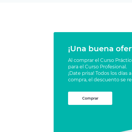
¡Una buena ofer
Al comprar el Curso Prácti
para el Curso Profesional.
¡Date prisa! Todos los días
compra, el descuento se re
Comprar