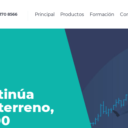
Principal
Productos
Formación
Co
4170 8566
tinúa
terreno,
00