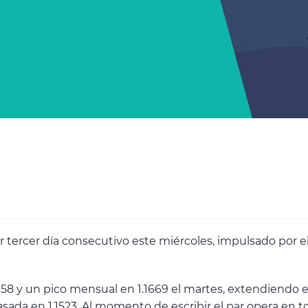
or tercer día consecutivo este miércoles, impulsado por
58 y un pico mensual en 1.1669 el martes, extendiendo e
da en 1.1523. Al momento de escribir el par opera en tor