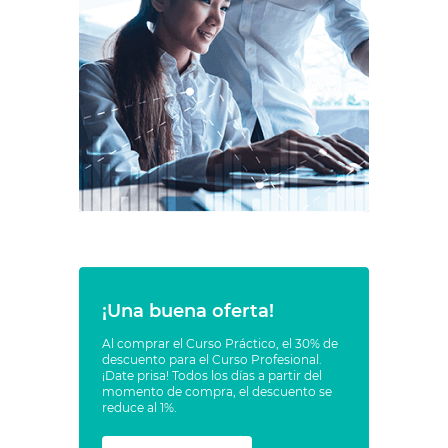
¡Una buena oferta!
Al comprar el Curso Práctico, el 30% de
descuento para el Curso Profesional.
¡Date prisa! Todos los días a partir del
momento de compra, el descuento se
reduce al 1%.