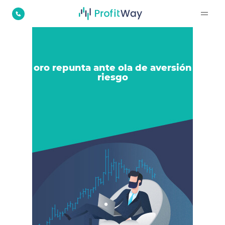
El oro repunta ante ola de aversión al
riesgo