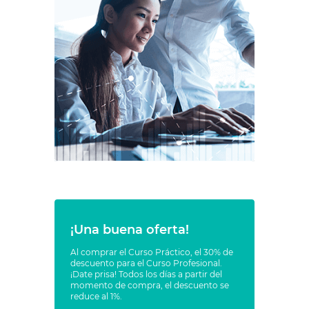
¡Una buena oferta!
Al comprar el Curso Práctico, el 30% de
descuento para el Curso Profesional.
¡Date prisa! Todos los días a partir del
momento de compra, el descuento se
reduce al 1%.