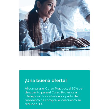
¡Una buena oferta!
Al comprar el Curso Práctico, el 30% de
descuento para el Curso Profesional.
¡Date prisa! Todos los días a partir del
momento de compra, el descuento se
reduce al 1%.