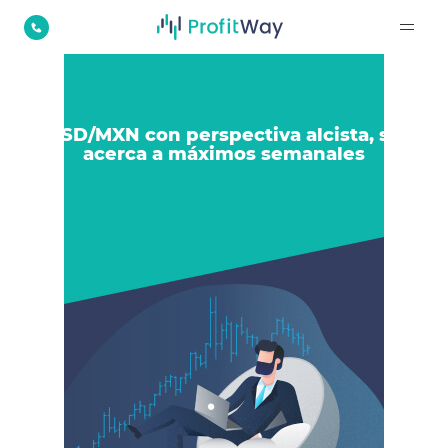
USD/MXN con perspectiva alcista, se
acerca a máximos semanales