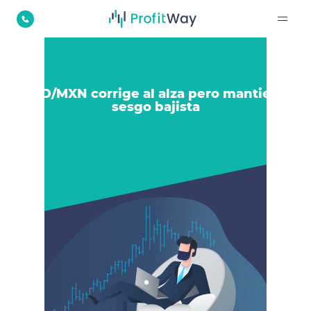
USD/MXN corrige al alza pero mantiene
sesgo bajista