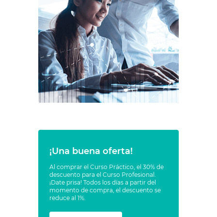
¡Una buena oferta!
Al comprar el Curso Práctico, el 30% de
descuento para el Curso Profesional.
¡Date prisa! Todos los días a partir del
momento de compra, el descuento se
reduce al 1%.