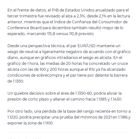
En el frente de datos, el PIB de Estados Unidos anualizado para el
tercer trimestre fue revisado al alza a 2,3%, desde 2,1% en la lectura
anterior, mientras que el Índice de Confianza del Consumidor de
Conference Board para diciembre también resultó mejor de lo
esperado, marcando 115,8 versus 110,8 previsto.
Desde una perspectiva técnica, el par EUR/USD mantiene un
sesgo de neutral a ligeramente negativo de acuerdo con el gráfico
diario, aunque en gráficos intradiarios el sesgo es alcista. En el
gráfico de 1 hora, las medias de 20 horas ha concretado un cruce
alcista con las de 100 y 200 horas aunque el RSI ya ha alcanzado
condiciones de sobrecompra y el par tiene por delante la barrera
de 1.1350.
Un quiebre decisivo sobre el área de 1.1350-60, podría aliviar la
presión de corto plazo y allanar el camino hacia 1.1385 y 1.1430.
Por otro lado, una pérdida de la base del rango reciente en torno a
1.1220, podría precipitar una prueba del mínimos de 2021 en 1.1186 y
exponer la zona de 1.1100.