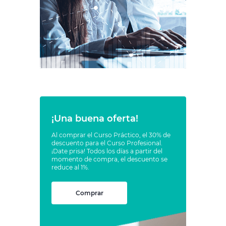
¡Una buena oferta!
Al comprar el Curso Práctico, el 30% de
descuento para el Curso Profesional.
¡Date prisa! Todos los días a partir del
momento de compra, el descuento se
reduce al 1%.
Comprar