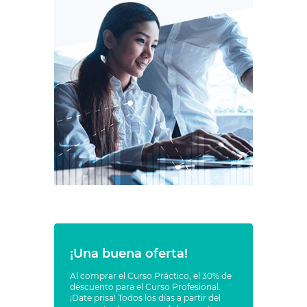
¡Una buena oferta!
Al comprar el Curso Práctico, el 30% de
descuento para el Curso Profesional.
¡Date prisa! Todos los días a partir del