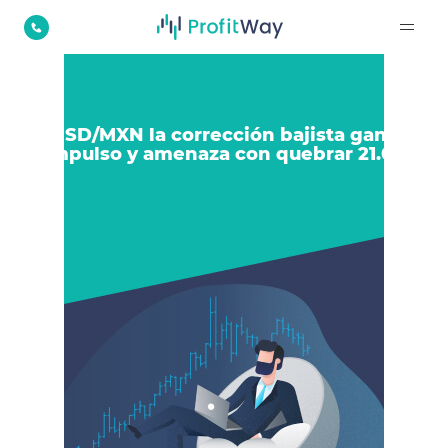
USD/MXN la corrección bajista gana
impulso y amenaza con quebrar 21.00