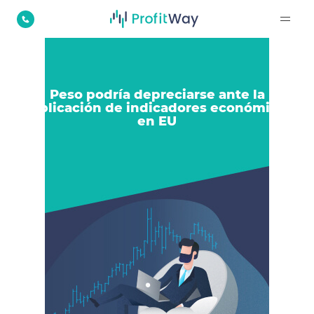
Peso podría depreciarse ante la
publicación de indicadores económicos
en EU