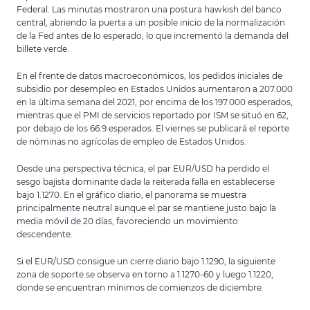
Federal. Las minutas mostraron una postura hawkish del banco
central, abriendo la puerta a un posible inicio de la normalización
de la Fed antes de lo esperado, lo que incrementó la demanda del
billete verde.
En el frente de datos macroeconómicos, los pedidos iniciales de
subsidio por desempleo en Estados Unidos aumentaron a 207.000
en la última semana del 2021, por encima de los 197.000 esperados,
mientras que el PMI de servicios reportado por ISM se situó en 62,
por debajo de los 66.9 esperados. El viernes se publicará el reporte
de nóminas no agrícolas de empleo de Estados Unidos.
Desde una perspectiva técnica, el par EUR/USD ha perdido el
sesgo bajista dominante dada la reiterada falla en establecerse
bajo 1.1270. En el gráfico diario, el panorama se muestra
principalmente neutral aunque el par se mantiene justo bajo la
media móvil de 20 días, favoreciendo un movimiento
descendente.
Si el EUR/USD consigue un cierre diario bajo 1.1290, la siguiente
zona de soporte se observa en torno a 1.1270-60 y luego 1.1220,
donde se encuentran mínimos de comienzos de diciembre.