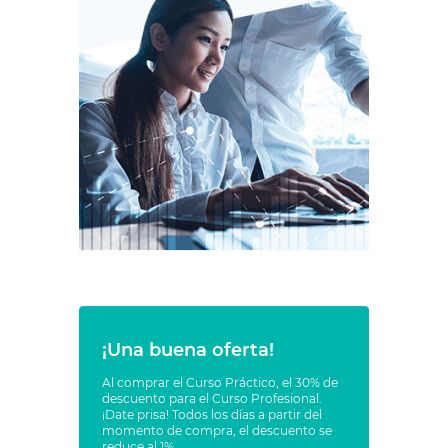
¡Una buena oferta!
Al comprar el Curso Práctico, el 30% de
descuento para el Curso Profesional.
¡Date prisa! Todos los días a partir del
momento de compra, el descuento se
reduce al 1%.