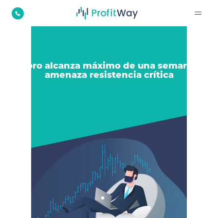
El oro alcanza máximo de una semana y
amenaza resistencia crítica