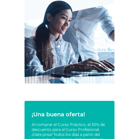
¡Una buena oferta!
Al comprar el Curso Práctico, el 30% de
descuento para el Curso Profesional.
¡Date prisa! Todos los días a partir del