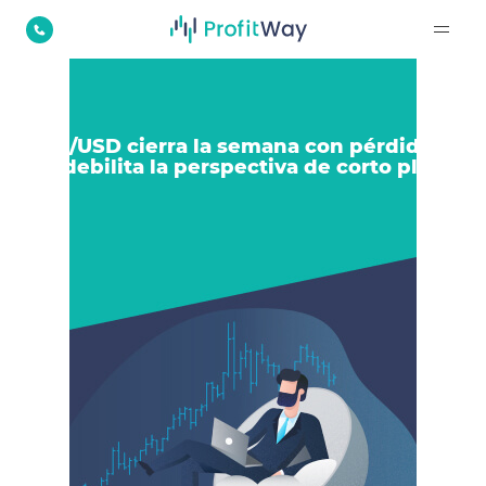
EUR/USD cierra la semana con pérdidas y
se debilita la perspectiva de corto plazo