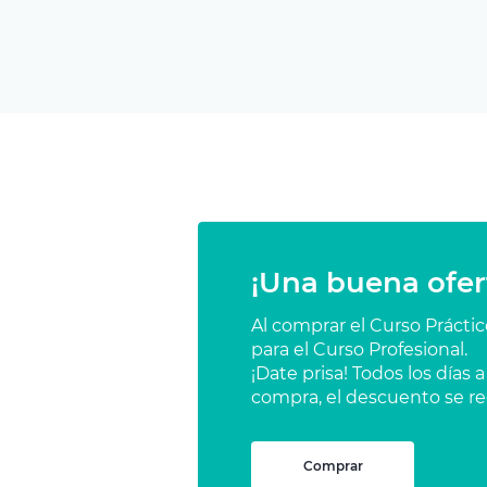
¡Una buena ofer
Al comprar el Curso Prácti
para el Curso Profesional.
¡Date prisa! Todos los días
compra, el descuento se re
Comprar