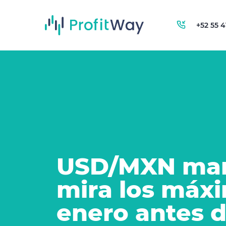
+52 55 
USD/MXN mant
mira los máx
enero antes d