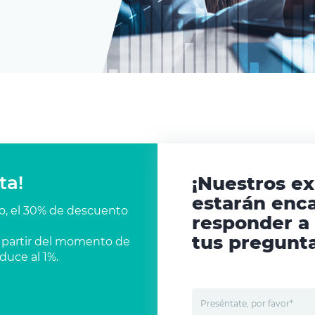
ta!
¡Nuestros e
estarán enc
co, el 30% de descuento
responder a
tus pregunta
 a partir del momento de
duce al 1%.