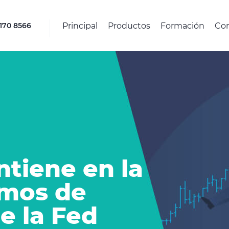
Principal
Productos
Formación
Co
4170 8566
iene en la
imos de
e la Fed