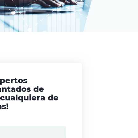
xpertos
antados de
 cualquiera de
s!