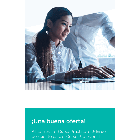
¡Una buena oferta!
Al comprar el Curso Práctico, el 30% de
descuento para el Curso Profesional.