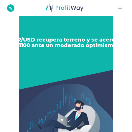
EUR/USD recupera terreno y se acerca a
1.1100 ante un moderado optimismo