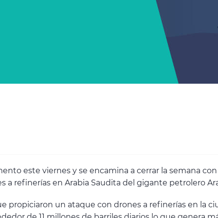
mento este viernes y se encamina a cerrar la semana con
a refinerías en Arabia Saudita del gigante petrolero Ar
e propiciaron un ataque con drones a refinerías en la c
dedor de 11 millones de barriles diarios lo que genera m