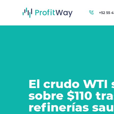
+52 55 
El crudo WTI 
sobre $110 tr
refinerías sa