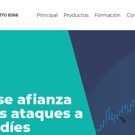
Principal
Productos
Formación
Co
4170 8566
se afianza
as ataques a
udíes