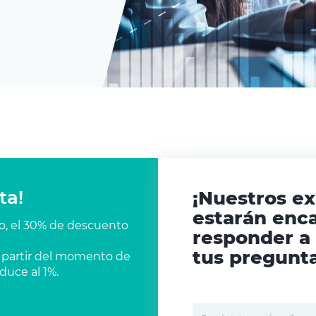
ta!
¡Nuestros e
estarán enc
co, el 30% de descuento
responder a
tus pregunta
 a partir del momento de
duce al 1%.