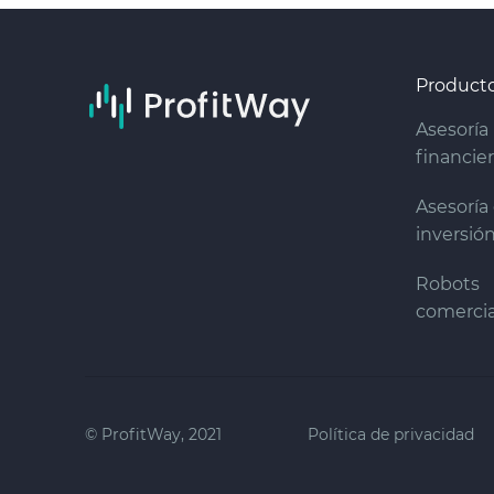
Product
Asesoría
financie
Asesoría
inversió
Robots
comercia
© ProfitWay, 2021
Política de privacidad