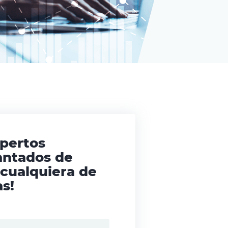
xpertos
antados de
 cualquiera de
s!