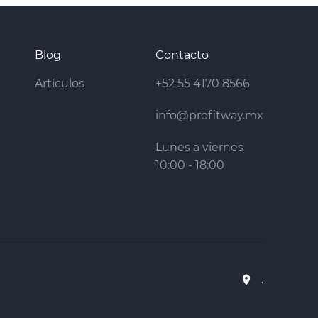
Blog
Contacto
Artículos
+52 55 4170 8566
info@profitway.mx
Lunes a viernes
10:00 - 18:00
.