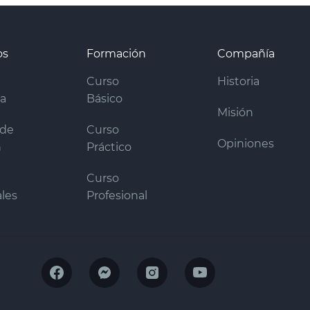
os
Formación
Compañía
Curso
Historia
ra
Básico
Misión
 de
Curso
Opiniones
n
Práctico
Curso
les
Profesional