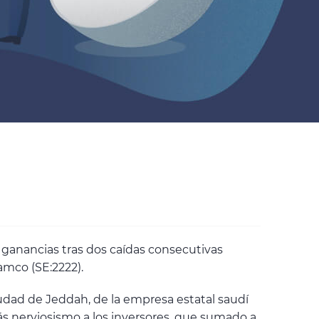
 ganancias tras dos caídas consecutivas
amco (SE:2222).
iudad de Jeddah, de la empresa estatal saudí
ás nerviosismo a los inversores, que sumado a