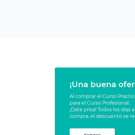
¡Una buena ofer
Al comprar el Curso Prácti
para el Curso Profesional.
¡Date prisa! Todos los días
compra, el descuento se re