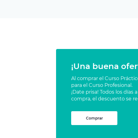
¡Una buena ofer
Al comprar el Curso Prácti
para el Curso Profesional.
¡Date prisa! Todos los días
compra, el descuento se re
Comprar