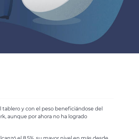
l tablero y con el peso beneficiándose del
ork, aunque por ahora no ha logrado
lcanzó el 8,5%, su mayor nivel en más desde