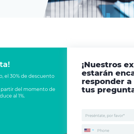
ta!
¡Nuestros e
estarán enc
co, el 30% de descuento
responder a
tus pregunta
 a partir del momento de
duce al 1%.