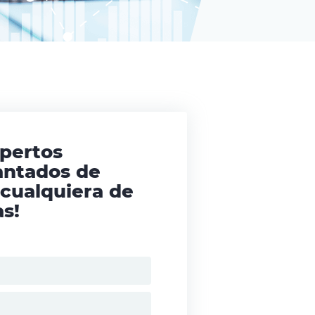
xpertos
antados de
 cualquiera de
s!