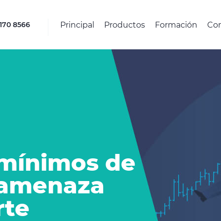
Principal
Productos
Formación
Co
4170 8566
mínimos de
 amenaza
rte