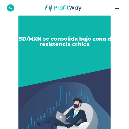
USD/MXN se consolida bajo zona de
resistencia crítica