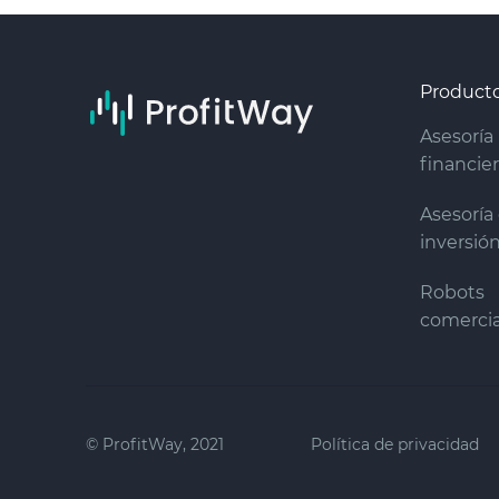
Product
Asesoría
financie
Asesoría
inversió
Robots
comercia
© ProfitWay, 2021
Política de privacidad