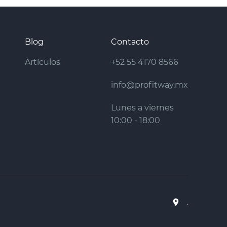
Blog
Contacto
Artículos
+52 55 4170 8566
info@profitway.mx
Lunes a viernes
10:00 - 18:00
.