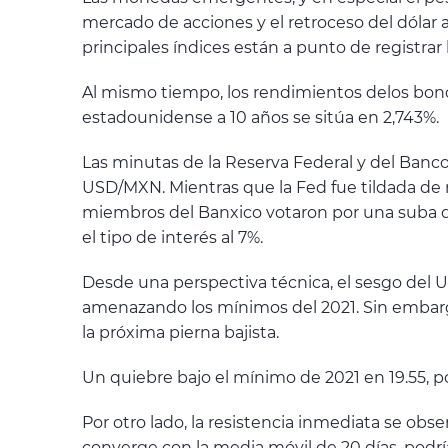
mercado de acciones y el retroceso del dólar a
principales índices están a punto de registra
Al mismo tiempo, los rendimientos delos bono
estadounidense a 10 años se sitúa en 2,743%.
Las minutas de la Reserva Federal y del Ban
USD/MXN. Mientras que la Fed fue tildada de 
miembros del Banxico votaron por una suba d
el tipo de interés al 7%.
Desde una perspectiva técnica, el sesgo del US
amenazando los mínimos del 2021. Sin embargo,
la próxima pierna bajista.
Un quiebre bajo el mínimo de 2021 en 19.55, p
Por otro lado, la resistencia inmediata se obs
converge con la media móvil de 20 días, podría 