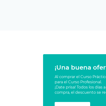
¡Una buena ofer
Al comprar el Curso Prácti
para el Curso Profesional.
¡Date prisa! Todos los días
compra, el descuento se re