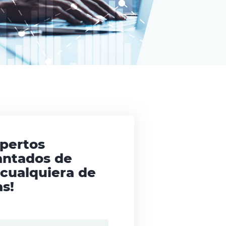
xpertos
antados de
 cualquiera de
s!