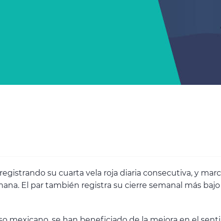
egistrando su cuarta vela roja diaria consecutiva, y mar
semana. El par también registra su cierre semanal más ba
o mexicano, se han beneficiado de la mejora en el senti