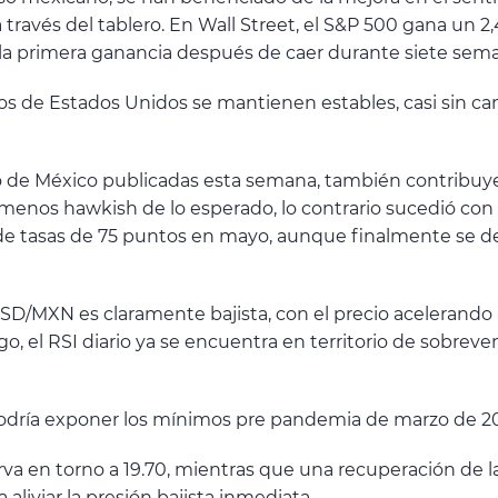
 través del tablero. En Wall Street, el S&P 500 gana un 
r la primera ganancia después de caer durante siete sem
s de Estados Unidos se mantienen estables, casi sin ca
co de México publicadas esta semana, también contribu
menos hawkish de lo esperado, lo contrario sucedió con
e tasas de 75 puntos en mayo, aunque finalmente se de
D/MXN es claramente bajista, con el precio acelerando a 
 el RSI diario ya se encuentra en territorio de sobreve
odría exponer los mínimos pre pandemia de marzo de 2020 
erva en torno a 19.70, mientras que una recuperación de l
aliviar la presión bajista inmediata.