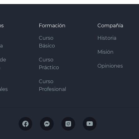
os
Formación
Compañía
Curso
Historia
ra
Básico
Misión
 de
Curso
Opiniones
n
Práctico
Curso
les
Profesional