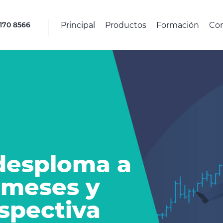
Principal
Productos
Formación
Co
4170 8566
desploma a
 meses y
spectiva