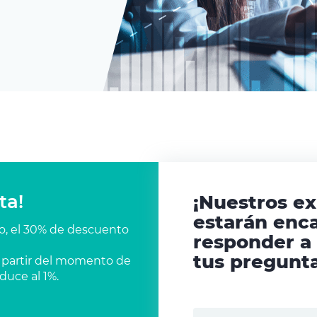
ta!
¡Nuestros e
estarán enc
co, el 30% de descuento
responder a
tus pregunta
 a partir del momento de
duce al 1%.