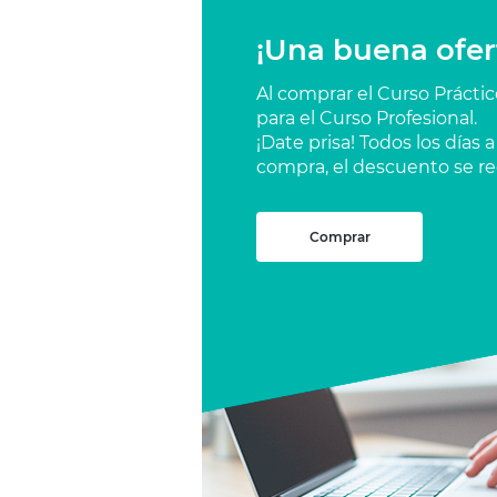
¡Una buena ofer
Al comprar el Curso Prácti
para el Curso Profesional.
¡Date prisa! Todos los días
compra, el descuento se re
Comprar