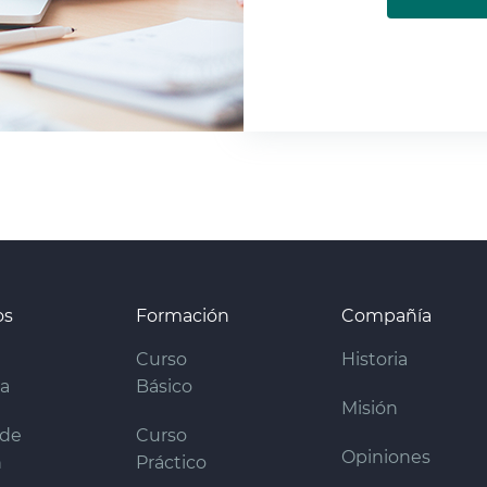
os
Formación
Compañía
Curso
Historia
ra
Básico
Misión
 de
Curso
Opiniones
n
Práctico