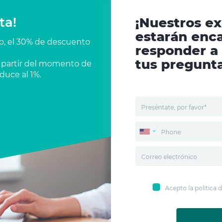
ta!
¡Nuestros e
estarán enc
co, el 30% de descuento
responder a
tus pregunta
 a partir del momento de
duce al 1%.
Acepto la política