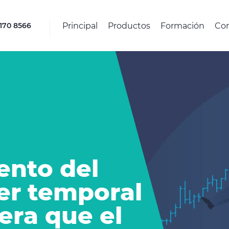
Principal
Productos
Formación
Co
4170 8566
iento del
er temporal
era que el