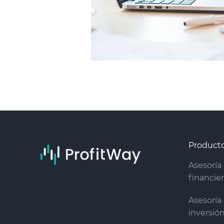
Product
Asesoría
financie
Asesoría
inversió