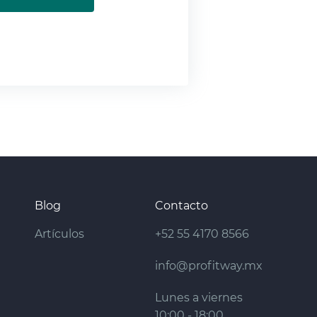
Blog
Contacto
Artículos
+52 55 4170 8566
info@profitway.mx
Lunes a viernes
10:00 - 18:00