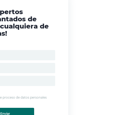
xpertos
antados de
 cualquiera de
s!
 de proceso de datos personales
Enviar