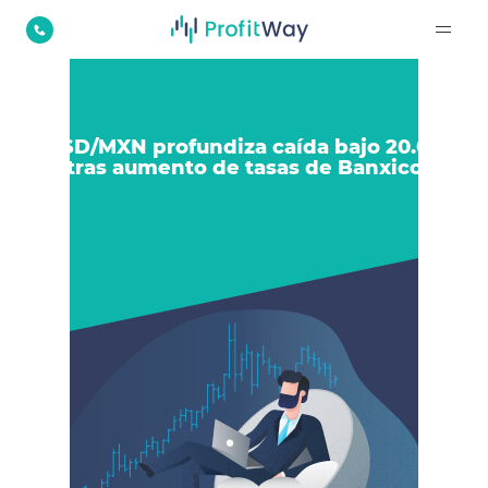
USD/MXN profundiza caída bajo 20.00
tras aumento de tasas de Banxico