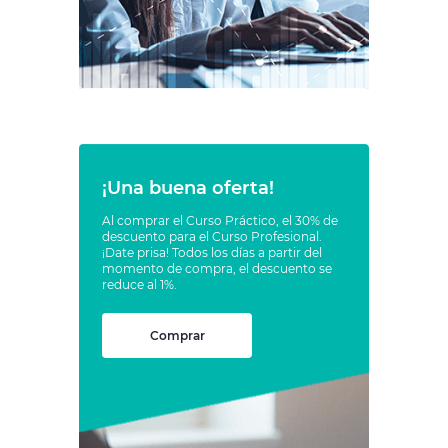
¡Una buena oferta!
Al comprar el Curso Práctico, el 30% de
descuento para el Curso Profesional.
¡Date prisa! Todos los días a partir del
momento de compra, el descuento se
reduce al 1%.
Comprar