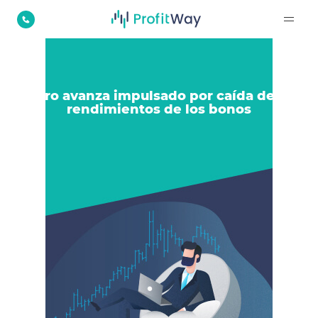
El oro avanza impulsado por caída de los
rendimientos de los bonos