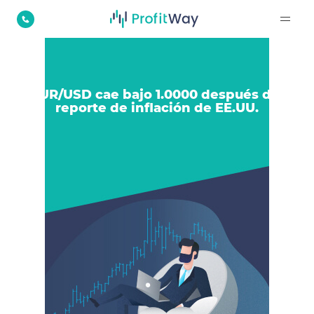
EUR/USD cae bajo 1.0000 después del
reporte de inflación de EE.UU.