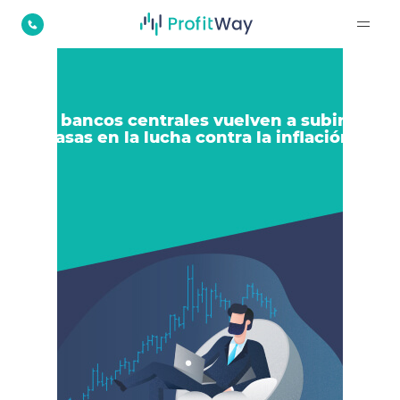
Los bancos centrales vuelven a subir las
tasas en la lucha contra la inflación