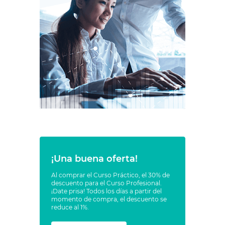
¡Una buena oferta!
Al comprar el Curso Práctico, el 30% de
descuento para el Curso Profesional.
¡Date prisa! Todos los días a partir del
momento de compra, el descuento se
reduce al 1%.