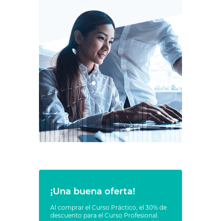
¡Una buena oferta!
Al comprar el Curso Práctico, el 30% de
descuento para el Curso Profesional.