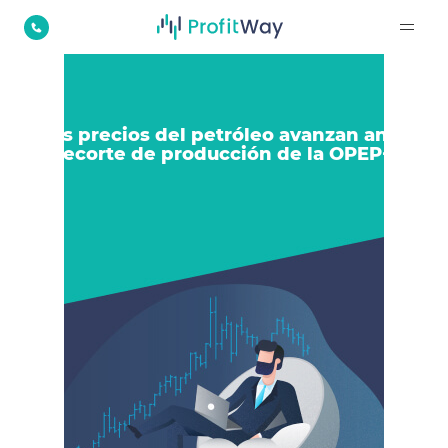
Los precios del petróleo avanzan ante
recorte de producción de la OPEP+