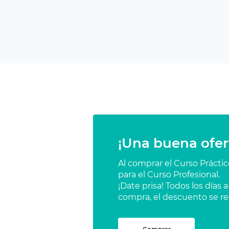
¡Una buena ofer
Al comprar el Curso Prácti
para el Curso Profesional.
¡Date prisa! Todos los días
compra, el descuento se re