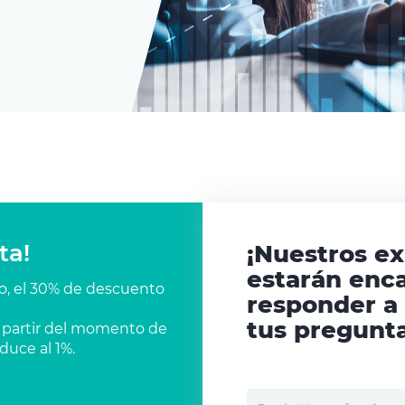
ta!
¡Nuestros e
estarán enc
co, el 30% de descuento
responder a
tus pregunta
 a partir del momento de
duce al 1%.