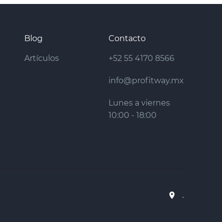
Blog
Contacto
Artículos
+52 55 4170 8566
info@profitway.mx
Lunes a viernes
10:00 - 18:00
.