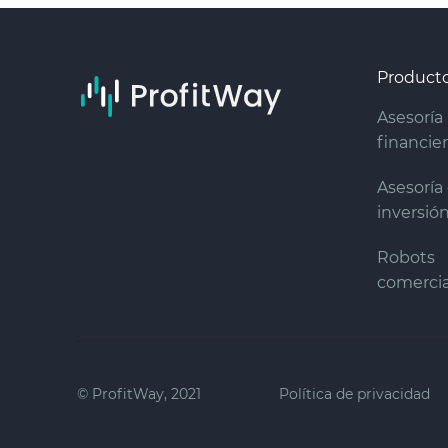
Product
Asesoría
financie
Asesoría
inversió
Robots
comercia
© ProfitWay, 2021
Política de privacidad