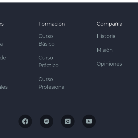
os
Formación
Compañía
Curso
Historia
ra
Básico
Misión
 de
Curso
Opiniones
n
Práctico
Curso
les
Profesional