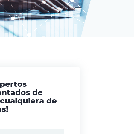
xpertos
antados de
 cualquiera de
s!