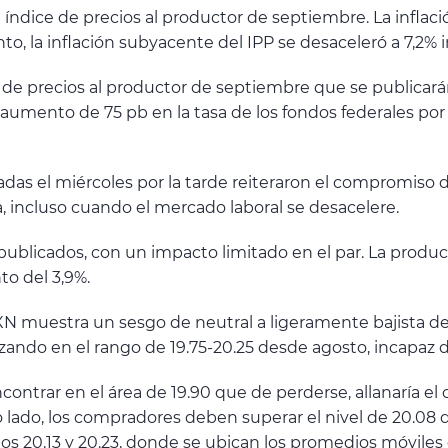
 índice de precios al productor de septiembre. La inflac
nto, la inflación subyacente del IPP se desaceleró a 7,2% 
ce de precios al productor de septiembre que se publicarán
aumento de 75 pb en la tasa de los fondos federales por
as el miércoles por la tarde reiteraron el compromiso del
, incluso cuando el mercado laboral se desacelere.
ublicados, con un impacto limitado en el par. La produc
to del 3,9%.
 muestra un sesgo de neutral a ligeramente bajista de c
lizando en el rango de 19.75-20.25 desde agosto, incapaz
ncontrar en el área de 19.90 que de perderse, allanaría el 
o lado, los compradores deben superar el nivel de 20.08
 los 20.13 y 20.23, donde se ubican los promedios móvile