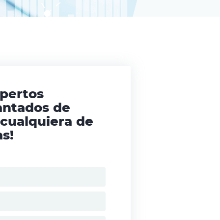
xpertos
antados de
 cualquiera de
s!