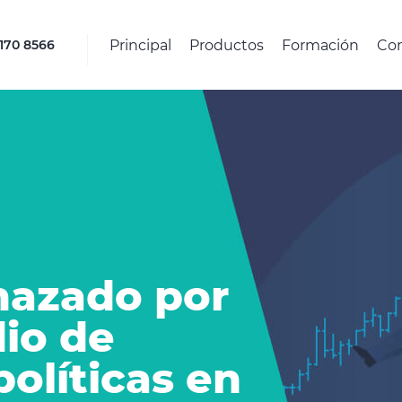
Principal
Productos
Formación
Co
4170 8566
hazado por
io de
políticas en