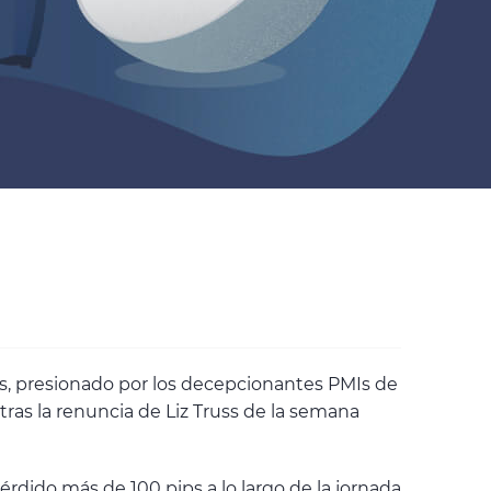
, presionado por los decepcionantes PMIs de
as la renuncia de Liz Truss de la semana
pérdido más de 100 pips a lo largo de la jornada