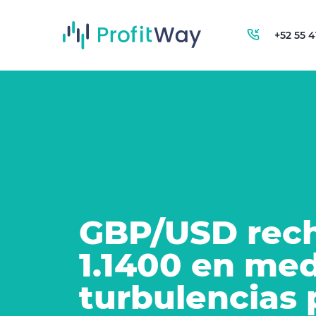
+52 55 
GBP/USD rec
1.1400 en med
turbulencias 