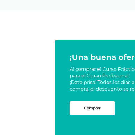
¡Una buena ofer
Al comprar el Curso Prácti
para el Curso Profesional.
¡Date prisa! Todos los días
compra, el descuento se re
Comprar