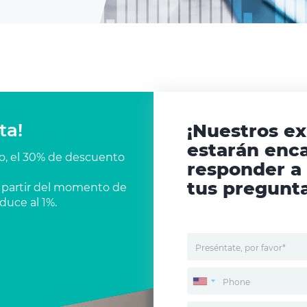
ta!
¡Nuestros e
estarán enc
co, el 30% de descuento
responder a
tus pregunta
 a partir del momento de
duce al 1%.