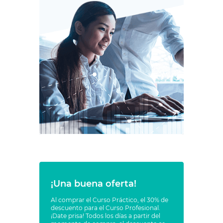
¡Una buena oferta!
Al comprar el Curso Práctico, el 30% de
descuento para el Curso Profesional.
¡Date prisa! Todos los días a partir del