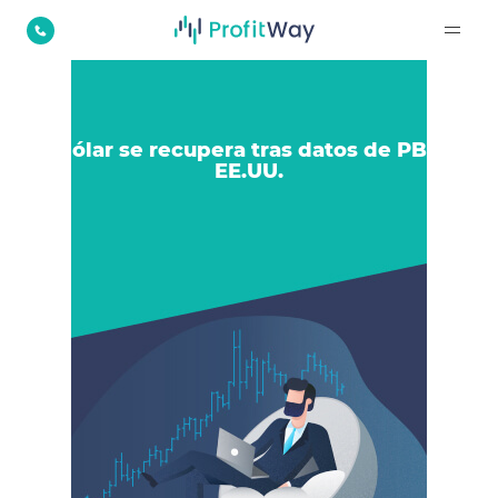
El dólar se recupera tras datos de PBI de
EE.UU.