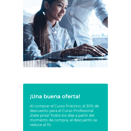
¡Una buena oferta!
Al comprar el Curso Práctico, el 30% de
descuento para el Curso Profesional.
¡Date prisa! Todos los días a partir del
momento de compra, el descuento se
reduce al 1%.