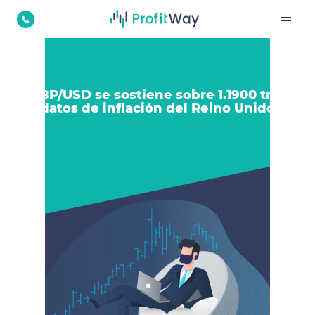
GBP/USD se sostiene sobre 1.1900 tras
datos de inflación del Reino Unido