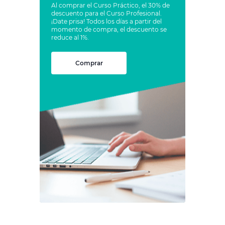
Al comprar el Curso Práctico, el 30% de
descuento para el Curso Profesional.
¡Date prisa! Todos los días a partir del
momento de compra, el descuento se
reduce al 1%.
Comprar