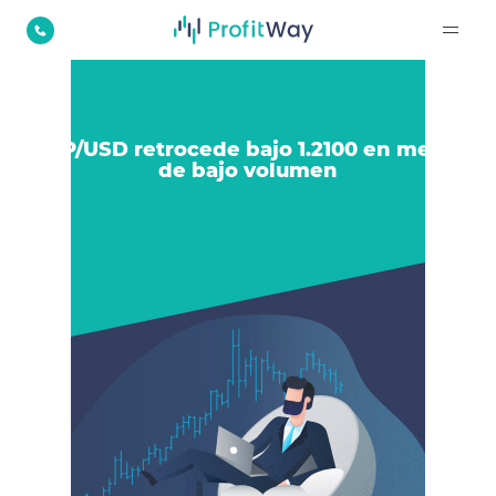
GBP/USD retrocede bajo 1.2100 en medio
de bajo volumen