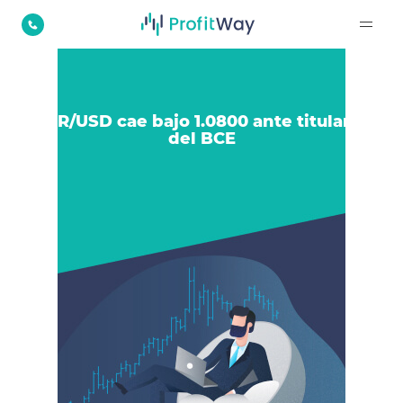
EUR/USD cae bajo 1.0800 ante titulares
del BCE