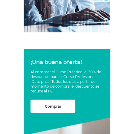
¡Una buena oferta!
Al comprar el Curso Práctico, el 30% de
descuento para el Curso Profesional.
¡Date prisa! Todos los días a partir del
momento de compra, el descuento se
reduce al 1%.
Comprar