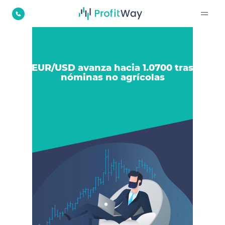
EUR/USD avanza hacia 1.0700 tras
nóminas no agrícolas