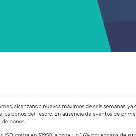
viernes, alcanzando nuevos máximos de seis semanas, ya 
e los bonos del Tesoro. En ausencia de eventos de primer
o de bonos.
/USD, cotiza en $1950 la onza, un 1,6% por encima de su 