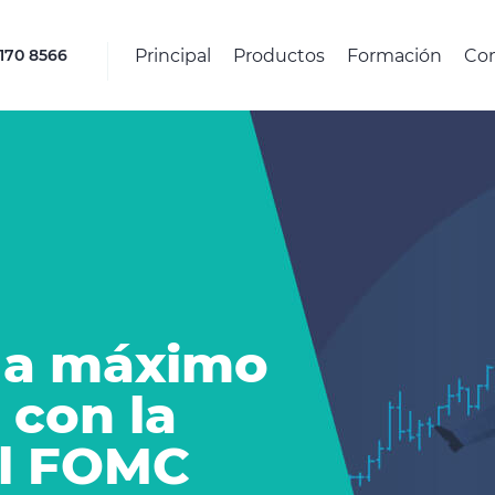
Principal
Productos
Formación
Co
4170 8566
a a máximo
 con la
el FOMC