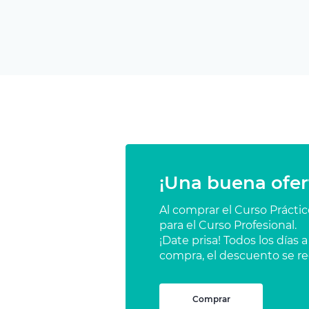
¡Una buena ofer
Al comprar el Curso Prácti
para el Curso Profesional.
¡Date prisa! Todos los días
compra, el descuento se re
Comprar