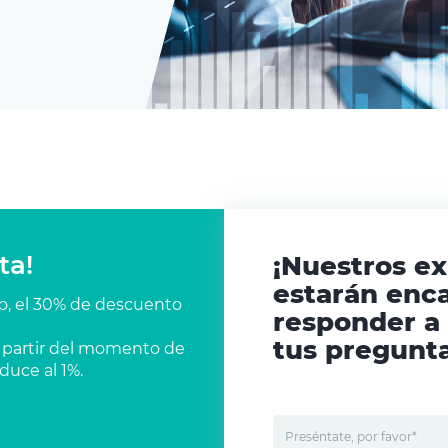
ta!
¡Nuestros e
estarán enc
co, el 30% de descuento
responder a
tus pregunta
 a partir del momento de
duce al 1%.