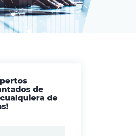
xpertos
antados de
 cualquiera de
s!