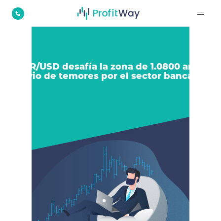
EUR/USD desafía la zona de 1.0800 ante
alivio de temores por el sector bancario