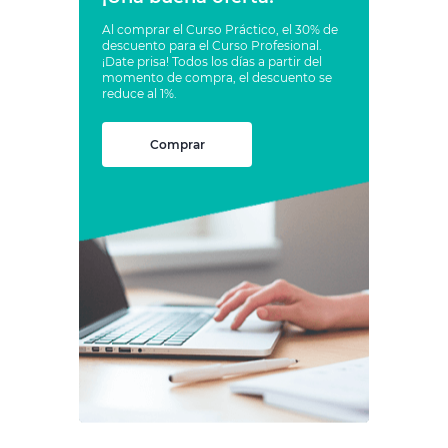
Al comprar el Curso Práctico, el 30% de
descuento para el Curso Profesional.
¡Date prisa! Todos los días a partir del
momento de compra, el descuento se
reduce al 1%.
Comprar