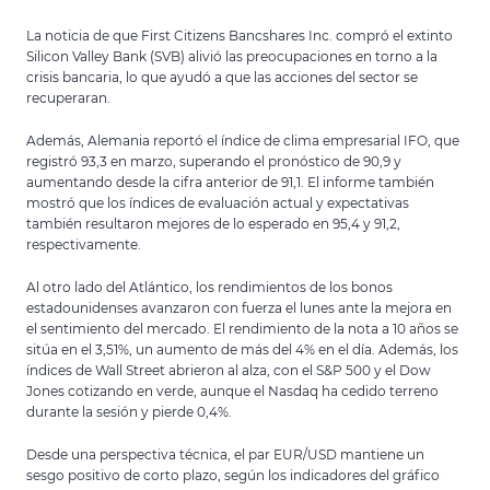
La noticia de que First Citizens Bancshares Inc. compró el extinto
Silicon Valley Bank (SVB) alivió las preocupaciones en torno a la
crisis bancaria, lo que ayudó a que las acciones del sector se
recuperaran.
Además, Alemania reportó el índice de clima empresarial IFO, que
registró 93,3 en marzo, superando el pronóstico de 90,9 y
aumentando desde la cifra anterior de 91,1. El informe también
mostró que los índices de evaluación actual y expectativas
también resultaron mejores de lo esperado en 95,4 y 91,2,
respectivamente.
Al otro lado del Atlántico, los rendimientos de los bonos
estadounidenses avanzaron con fuerza el lunes ante la mejora en
el sentimiento del mercado. El rendimiento de la nota a 10 años se
sitúa en el 3,51%, un aumento de más del 4% en el día. Además, los
índices de Wall Street abrieron al alza, con el S&P 500 y el Dow
Jones cotizando en verde, aunque el Nasdaq ha cedido terreno
durante la sesión y pierde 0,4%.
Desde una perspectiva técnica, el par EUR/USD mantiene un
sesgo positivo de corto plazo, según los indicadores del gráfico