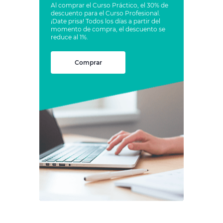
Al comprar el Curso Práctico, el 30% de
descuento para el Curso Profesional.
¡Date prisa! Todos los días a partir del
momento de compra, el descuento se
reduce al 1%.
Comprar