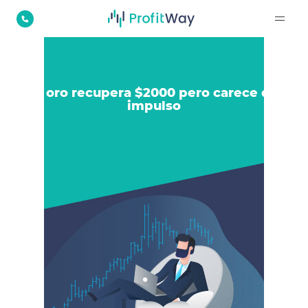
El oro recupera $2000 pero carece de
impulso