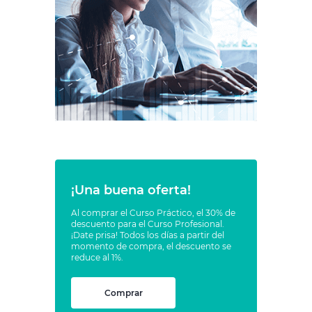
¡Una buena oferta!
Al comprar el Curso Práctico, el 30% de
descuento para el Curso Profesional.
¡Date prisa! Todos los días a partir del
momento de compra, el descuento se
reduce al 1%.
Comprar