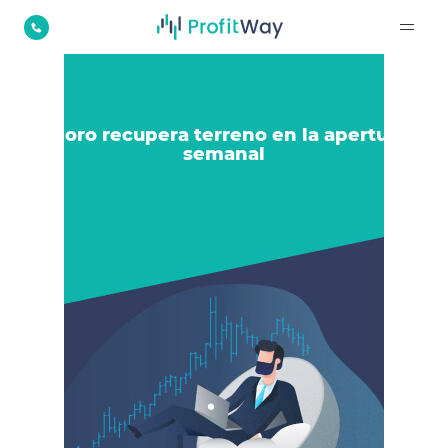
El oro recupera terreno en la apertura
semanal