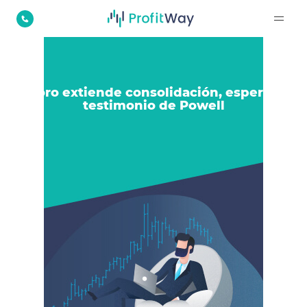
El oro extiende consolidación, espera el
testimonio de Powell