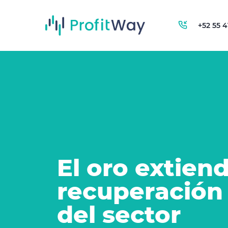
+52 55 
El oro extien
recuperación 
del sector