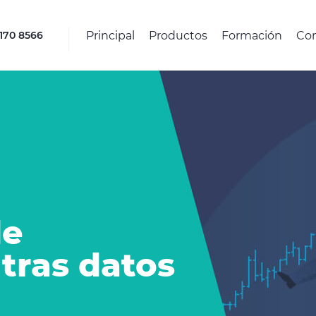
Principal
Productos
Formación
Co
4170 8566
de
tras datos