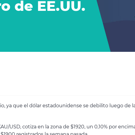
o de EE.UU.
ulio, ya que el dólar estadounidense se debilito luego de
 XAU/USD, cotiza en la zona de $1920, un 0,10% por encim
 $1900 registrados la semana pasada.