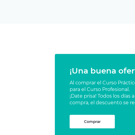
¡Una buena ofer
Al comprar el Curso Prácti
para el Curso Profesional.
¡Date prisa! Todos los días
compra, el descuento se re
Comprar