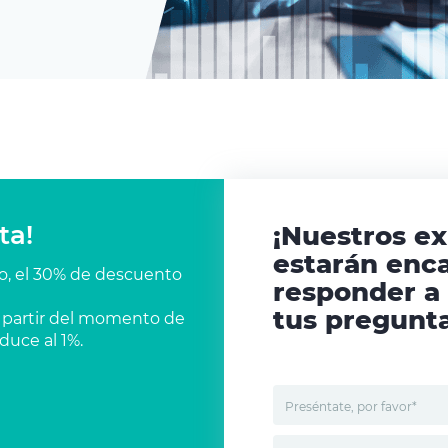
ta!
¡Nuestros e
estarán enc
co, el 30% de descuento
responder a
tus pregunta
 a partir del momento de
duce al 1%.