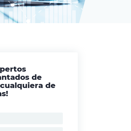
xpertos
antados de
 cualquiera de
s!